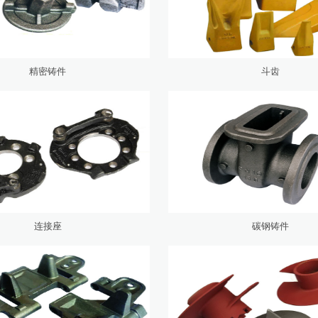
精密铸件
斗齿
连接座
碳钢铸件