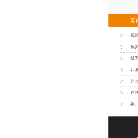
新
祝
祝
我
我
什
在
碳