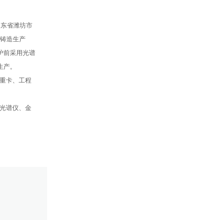
山东省潍坊市
模铸造生产
 炉前采用光谱
生产。
重卡、工程
光谱仪、金