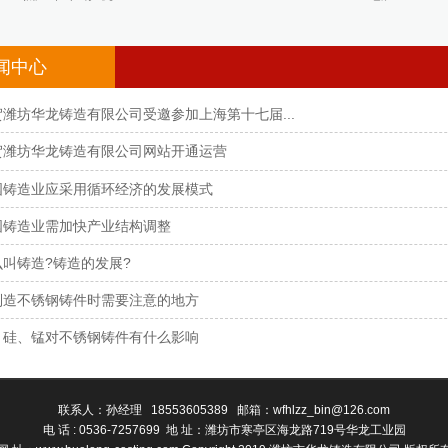
闻中心
贺潍坊华龙铸造有限公司受邀参加上海第十七届...
贺潍坊华龙铸造有限公司网站开通运营
国铸造业应采用循环经济的发展模式
国铸造业需加快产业结构调整
么叫铸造?铸造的发展?
制造不锈钢铸件时需要注意的地方
、硅、锰对不锈钢铸件有什么影响
联系人：孙经理 18553605389 邮箱：wfhlzz_bin@126.com
电 话 : 0536-7257699 地 址：潍坊市寒亭区海龙路719号华龙工业园